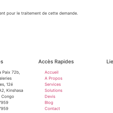
ent pour le traitement de cette demande.
es
Accès Rapides
Li
a Paix 72b,
Accueil
leries
A Propos
les, 12é
Services
A2, Kinshasa
Solutions
. Congo
Devis
7959
Blog
7959
Contact