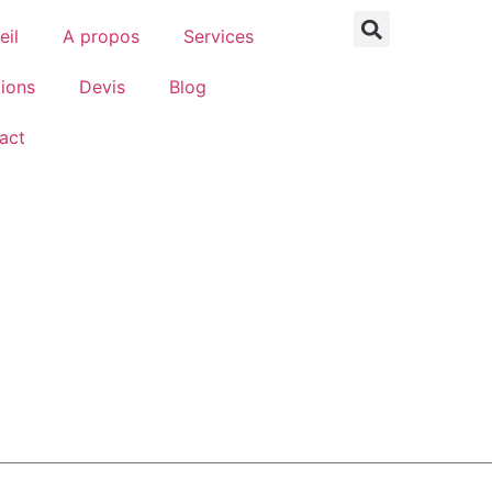
eil
A propos
Services
tions
Devis
Blog
act